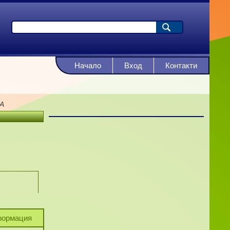
Начало
Вход
Контакти
А
ормация