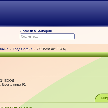
Области в България
лична
»
Град София
»
ТОПМАРКИ ЕООД
КИ ЕООД
л. Брегалница 91
Инф