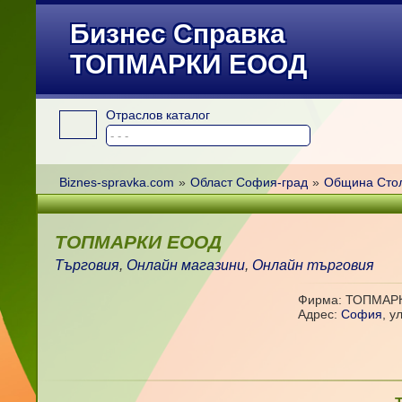
Бизнес Справка
ТОПМАРКИ ЕООД
Отраслов каталог
Biznes-spravka.com
»
Област София-град
»
Община Сто
ТОПМАРКИ ЕООД
Търговия
,
Онлайн магазини
,
Онлайн търговия
Фирма: ТОПМАР
Адрес:
София
,
у