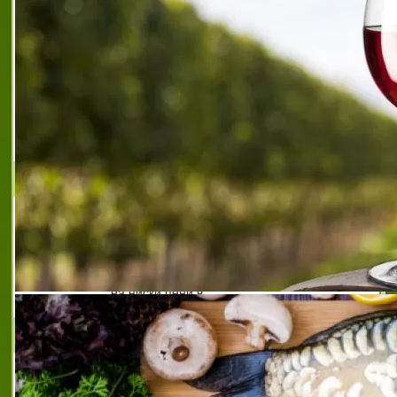
930 50 70 Email: sofia@bulspedtrade.com
URL: БУЛСПЕДТРЕЙД СОФИЯ
КАТИ - ИВАН ВАСИЛЕВ ЕТ
КАТИ - ИВАН ВАСИЛЕВ ЕТ е транспортна
фирма за международен транспорт,
товарен превоз и спедиция в страната и
чужбина. Фирмата предлага ежеседмичен
бърз и сигурен международен транспорт
на ниски цени в
ВАЛЕНТИН РАНГЕЛОВ
Товарни превози за София и страната.
Всякакъв вид транспорт