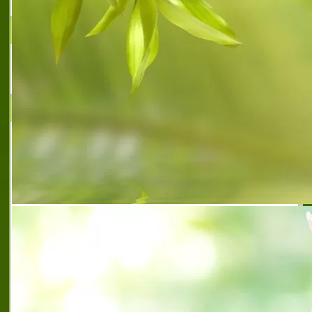
А Логистикс ЕООД
МЕЖДУНАРОДЕН ТРАНСПОРТ
ЕЖЕСЕДМИЧНИ ГРУПАЖНИ ЛИНИИ
ЕТ Илва - Илиана Йорданова
ЕТ Илва - Илиана Йорданова е фирма с
доказано име, една от водещите на
пазара с традиции с дългогодишни
традиции и утвърдени позиции в областта
на сухопътния международен транспорт
на товари. Притежа
et ilva
,
et ilva
,
et ilva gabrovo
,
et ilva iliana yordanova
,
et
ilva iliana yordanova gabrovo
,
ilva iliana yordanova
,
ilva
iliana yordanova gabrovo
,
ет илва илиана йорданова
,
ет илва илиана йорданова габрово
,
извънгабаритни
товари и товари по adr габрово
,
лицензирана фирма
превоз на товари в европа
,
международен превоз на
стоки габрово
,
международен транспорт на товари
габрово
,
международен транспортен агент габрово
,
международни превози на товари в европа
,