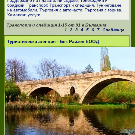
поддържане на плавателни съдове
Тенекеджии и
бояджии
Транспорт
Транспорт и спедиция
Тунинговане
на автомобили
Търговия с авточасти
Търговия с горива
Хамалски услуги
Транспорт и спедиция
1-15
от
91
в България
1
2
3
4
5
6
7
Следваща
Туристическа агенция - Бек Райзен ЕООД
НиМ Транс ООД
НиМ Транс ООД Ви предлага: - транспорт
и спедиция до всички точки на
Европейския съюз, Русия, Турция и
Украйна - авио и морска спедиции - пряко
и косвено