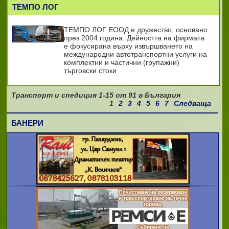
ТЕМПО ЛОГ
ТЕМПО ЛОГ ЕООД е дружество, основано
през 2004 година. Дейността на фирмата
е фокусирана върху извършването на
международни автотранспортни услуги на
комплектни и частични (групажни)
търговски стоки
Транспорт и спедиция
1-15
от
91
в България
1
2
3
4
5
6
7
Следваща
БАНЕРИ