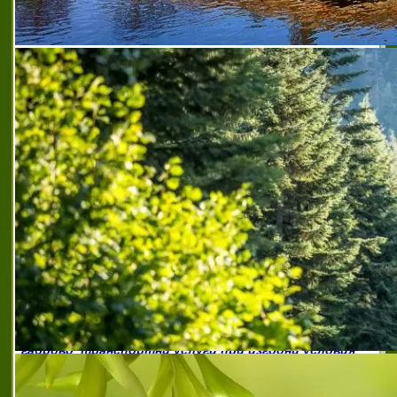
българска спедиторска компания габрово
,
българска
спедиторска компания габрово
,
временен склад и
свободно складиране габрово
,
за въздушен карго
превоз габрово
,
комплексни транспортни превози
габрово
,
комплексни транспортни услуги габрово
,
косвено митническо представителство габрово
,
ним транс
,
ним транс еоод
,
ним транс еоод габрово
,
предпочитан транспортен партньор габрово
,
предпочитана спедиторска компания габрово
,
препоръчан транспортен партньор габрово
,
препоръчана спедиторска компания габрово
,
препоръчана фирма за авио и морска спедиция
,
препоръчана фирма за спедиция в европа
,
препоръчана фирма за спедиция габрово
,
препоръчана фирма за спедиция до русия
,
препоръчана фирма за спедиция до турция
,
препоръчана фирма за спедиция до украйна
,
пряко
митническо представителство габрово
,
спедиторска фирма с гъвкаво ценообразуване
габрово
,
спедиция до всички точки на европейския
съюз
,
транспорт спедиция и карго габрово
,
транспорт спедиция и карго услуги габрово
,
транспортна фирма с гъвкаво ценообразуване
габрово
,
транспортни услуги при изгодни условия
габрово
,
фирма за авио и морска спедиции габрово
,
фирма за морски контейнерен превоз габрово
,
фирма
за транспорт спедиция и карго габрово