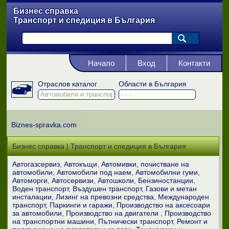
Бизнес справка
Транспорт и спедиция в България
Начало
Вход
Контакти
Отраслов каталог
Области в България
Biznes-spravka.com
Бизнес справка | Транспорт и спедиция в България
Автогазсервиз
Автокъщи
Автомивки, почистване на
автомобили
Автомобили под наем
Автомобилни гуми
Автоморги
Автосервизи
Автошколи
Бензиностанции
Воден транспорт
Въздушен транспорт
Газови и метан
инсталации
Лизинг на превозни средства
Международен
транспорт
Паркинги и гаражи
Производство на аксесоари
за автомобили
Производство на двигатели
Производство
на транспортни машини
Пътнически транспорт
Ремонт и