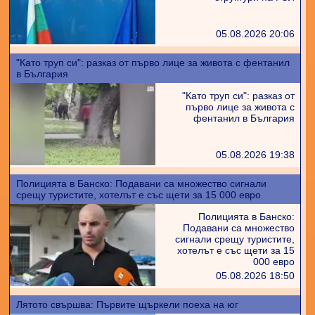
05.08.2026 20:06
"Като труп си": разказ от първо лице за живота с фентанил
в България
"Като труп си": разказ от
първо лице за живота с
фентанил в България
05.08.2026 19:38
Полицията в Банско: Подавани са множество сигнали
срещу туристите, хотелът е със щети за 15 000 евро
Полицията в Банско:
Подавани са множество
сигнали срещу туристите,
хотелът е със щети за 15
000 евро
05.08.2026 18:50
Лятото свършва: Първите щъркели поеха на юг