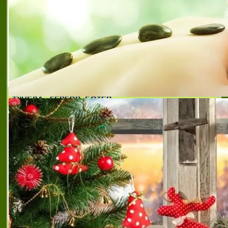
международни превози на товари габрово
,
превози
на стоки и товари на територията на ес
,
препоръчана транспортна фирма габрово
,
препоръчана фирма за транспорт на товари
габрово
,
спедиция на стоки и товари габрово
,
транспорт до всички страни от европейския съюз
,
утвърдена фирма за транспорта на товари габрово
,
утвърдено име в транспорта на товари габрово
,
фирма с доказано име в транспорта на товари
ТУНЕЛА - ГЕРГОВ, БОТЕВ
Тунела - Гергов, Ботев ООД е създадена
през 1991 година със седалище град
Етрополе, бул. Партизански 40. Развива
своята дейност в областта на транспорта.
Занимава се с превоз на товари и спед
сухопътен превоз на различни товари
,
сухопътен
превоз на различни товари
,
превоз на товари
,
тунела гергов
,
спедиция
,
международни превози
,
вътрешен и международен транспорт
,
групажни
пратки
,
вътрешни превози