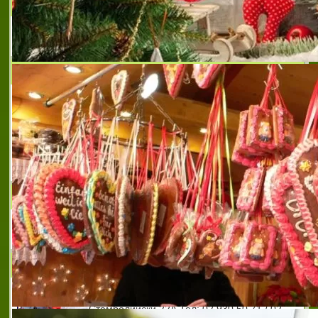
ДИ КЕЙ МУЛТИМОДАЛНА ТРАНСПОРТНА
КОМПАНИЯ
Международна спедиция и транспорт
ВИП ЛОГИСТИК ООД
Фирма ВИП ЛОГИСТИК ООД е създадена
през 2006 год. Основните дейонсти на
фирмата са предоставяне на услуги в
областта на:транспорта и логистиката,
внос и търговия на селскостопанска и
строителна техник
ЕТ ЖОРКО 2002
Автотранспортни услуги
БУЛСПЕДТРЕЙД СОФИЯ
Адрес: София, бул. Александър
Стамболийски 22А Тел: 02 930 50 71 / 02