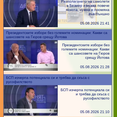
Разполагането на самолети
в Безмер изисква повече
яснота, нужна е промяна
във Външно
05.08.2026 21:41
Президентските избори без големите номинации: Какви са
шансовете на Гюров срещу Йотова
Президентските избори без
големите номинации: Какви
са шансовете на Гюров
срещу Йотова
05.08.2026 21:28
БСП изчерпа потенциала си и трябва да скъса с
русофилството
БСП изчерпа потенциала си
и трябва да скъса с
русофилството
05.08.2026 21:10