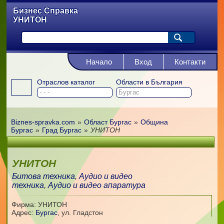
Бизнес Справка
УНИТОН
Начало
Вход
Контакти
Отраслов каталог
Области в България
Biznes-spravka.com
»
Област Бургас
»
Община
Бургас
»
Град Бургас
»
УНИТОН
УНИТОН
Битова техника
,
Аудио и видео
техника
,
Аудио и видео апаратура
Фирма: УНИТОН
Адрес:
Бургас
,
ул. Гладстон