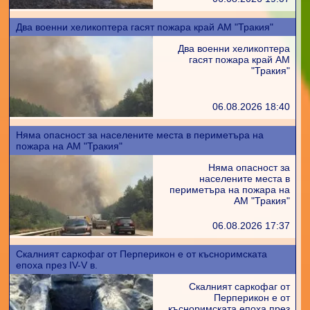
Два военни хеликоптера гасят пожара край АМ "Тракия"
Два военни хеликоптера
гасят пожара край АМ
"Тракия"
06.08.2026 18:40
Няма опасност за населените места в периметъра на
пожара на АМ "Тракия"
Няма опасност за
населените места в
периметъра на пожара на
АМ "Тракия"
06.08.2026 17:37
Скалният саркофаг от Перперикон е от късноримската
епоха през IV-V в.
Скалният саркофаг от
Перперикон е от
късноримската епоха през