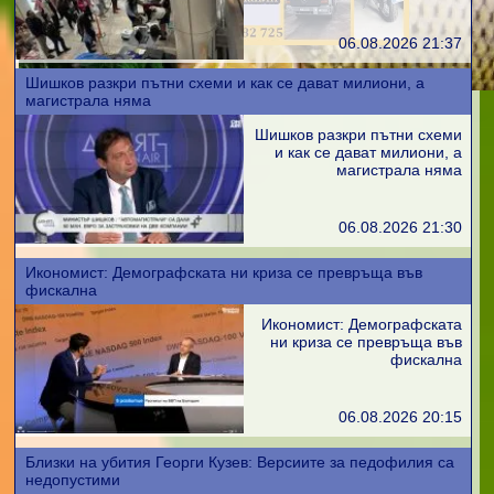
06.08.2026 21:37
Шишков разкри пътни схеми и как се дават милиони, а
магистрала няма
Шишков разкри пътни схеми
и как се дават милиони, а
магистрала няма
06.08.2026 21:30
Икономист: Демографската ни криза се превръща във
фискална
Икономист: Демографската
ни криза се превръща във
фискална
06.08.2026 20:15
Близки на убития Георги Кузев: Версиите за педофилия са
недопустими