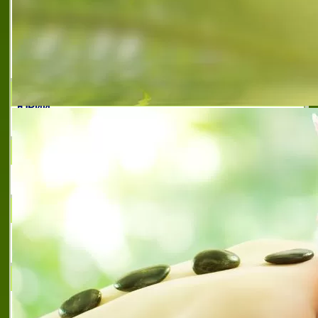
КЪНЧЕВ е автономно държавно висше
училище. Той е преобразуван с решение
на Народното събрание от 21 юли 1995 г.
и е приемник на висшето техническо
училище, създадено в Русе
ПРОФЕСИОНАЛНА ГИМНАЗИЯ ПО ТРАНСПОРТ
ЮРИЙ
ROSITSA KUZMANOVA
PORT DENTAL
Питайте зъболекаря
ВТУ ТОДОР КАБЛЕШКОВ
Висшето транспортно училище “Тодор