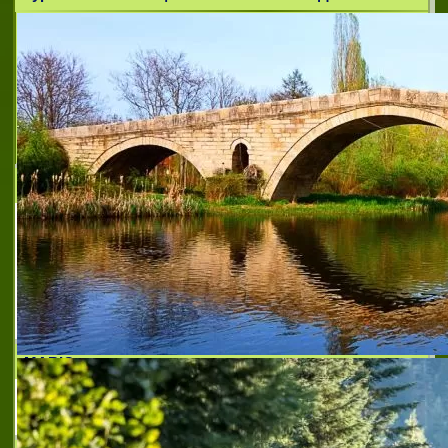
ТЕХНОЛОГИЧНА ПРОФЕСИОНАЛНА ГИМНАЗИЯ
МАРИЯ КЮРИ
В Минната техническа гимназия в
гр.Перник, през учебната 1949/1950
година е открита специалност
“Металургия” с прием една паралелка.
През 1950 година острата нужда от кадри
за минно-геоло
MARIQ
Za studenti po medicina i lekari