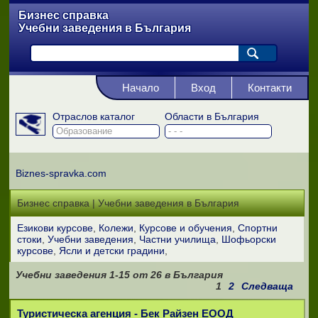
Бизнес справка
Учебни заведения в България
Начало
Вход
Контакти
Отраслов каталог
Области в България
Biznes-spravka.com
Бизнес справка | Учебни заведения в България
Езикови курсове
Колежи
Курсове и обучения
Спортни
стоки
Учебни заведения
Частни училища
Шофьорски
курсове
Ясли и детски градини
Учебни заведения
1-15
от
26
в България
1
2
Следваща
Туристическа агенция - Бек Райзен ЕООД