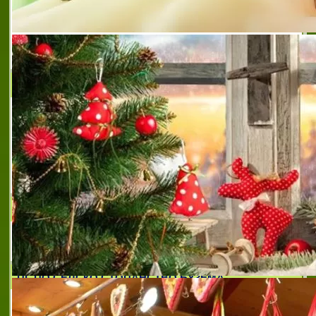
Каблешков”, създадено през 1922 г., е
държавно висше специализирано
училище. В него се подготвят
специалисти, инженери и
научноизследователски кадри, изв
ОУ ГЕОРГИ КИРКОВ
Основно училище "Георги Кирков" отваря
врати и посреща първи випуск на 15
септември 1960 година в гр.
Казанлък.Построено е с държавни
бюджетни средства и от самооблагането
на жителите на града.
ОСНОВНО УЧИЛИЩЕ ПЕЙО КРАЧОЛОВ ЯВОРОВ
Кърджали
ПГ ПО СЕЛСКО СТОПАНСТВО БУЗЕМА