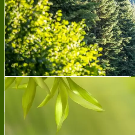
ПГЕЕ КОНСТАНТИН ФОТИНОВ
Професионална гимназия!
ПМГ АКАД. С. КОРОЛЬОВ
ВИСШЕ ТРАНСПОРТНО УЧИЛИЩЕ
ТОДОР КАБЛЕШКОВ
ПГЕБ ПРОФ. Д-Р А. ЗЛАТАРОВ
Професионална гимназия по екология и
биотехнологии
РУСЕНСКИ УНИВЕРСИТЕТ АНГЕЛ КЪНЧЕВ
РУСЕНСКИ УНИВЕРСИТЕТ АНГЕЛ