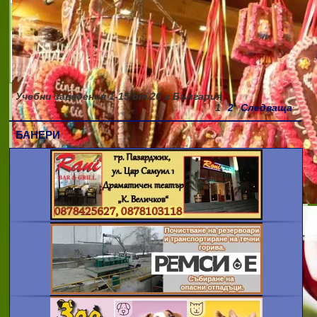
ЧАСТЕН ПРОФЕСИОНАЛЕН КОЛЕЖ ПО
МЕНИДЖМЪНТ
В ТУРИЗМА, РЕСТОРАНТЬОРСТВОТО И
ХОТЕЛИЕРСТВОТО ИНТЕРБИЗНЕС
Учебни заведения
1-15
от
26
в България
1
2
Следваща
БАНЕРИ