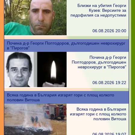
Близки на убития Георги
Кузев: Версиите за
педофилия са недопустими
06.08.2026 20:00
Почина д-р Георги Поптодоров, дългогодишен неврохирург
в "Пирогов"
Почина д-р Георги
Поптодоров, дългогодишен
неврохирург в "Пирогов"
06.08.2026 19:22
Всяка година в България изгарят гори с площ колкото
половин Витоша
Всяка година в България
изгарят гори с площ колкото
половин Витоша
06.08.2026 19:07