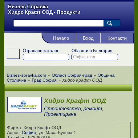
Бизнес Справка
Хидро Крафт ООД - Продукти
Начало
Вход
Контакти
Отраслов каталог
Области в България
Biznes-spravka.com
»
Област София-град
»
Община
Столична
»
Град София
»
Хидро Крафт ООД
Хидро Крафт ООД
Строителство, ремонт
,
Проектиране
Фирма: Хидро Крафт ООД
Адрес:
София
,
ул. Мара Бунева 1
Телефон:
029367916