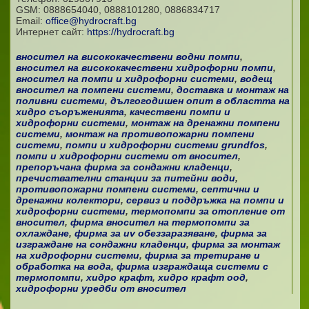
GSM:
0888654040, 0888101280, 0886834717
Email:
office@hydrocraft.bg
Интернет сайт:
https://hydrocraft.bg
вносител на висококачествени водни помпи
,
вносител на висококачествени хидрофорни помпи
,
вносител на помпи и хидрофорни системи
,
водещ
вносител на помпени системи
,
доставка и монтаж на
поливни системи
,
дългогодишен опит в областта на
хидро съоръженията
,
качествени помпи и
хидрофорни системи
,
монтаж на дренажни помпени
системи
,
монтаж на противопожарни помпени
системи
,
помпи и хидрофорни системи grundfos
,
помпи и хидрофорни системи от вносител
,
препоръчана фирма за сондажни кладенци
,
пречиствателни станции за питейни води
,
противопожарни помпени системи
,
септични и
дренажни колектори
,
сервиз и поддръжка на помпи и
хидрофорни системи
,
термопомпи за отопление от
вносител
,
фирма вносител на термопомпи за
охлаждане
,
фирма за uv обеззаразяване
,
фирма за
изграждане на сондажни кладенци
,
фирма за монтаж
на хидрофорни системи
,
фирма за третиране и
обработка на вода
,
фирма изграждаща системи с
термопомпи
,
хидро крафт
,
хидро крафт оод
,
хидрофорни уредби от вносител