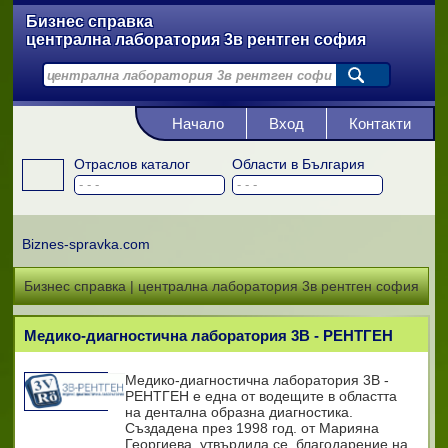
Бизнес справка
централна лаборатория 3в рентген софия
Начало
Вход
Контакти
Отраслов каталог
Области в България
Biznes-spravka.com
Бизнес справка | централна лаборатория 3в рентген софия
Медико-диагностична лаборатория 3В - РЕНТГЕН
Медико-диагностична лаборатория 3В -
РЕНТГЕН е една от водещите в областта
на дентална образна диагностика.
Създадена през 1998 год. от Марияна
Георгиева, утвърдила се, благодарение на