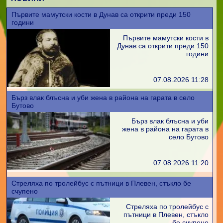
Първите мамутски кости в Дунав са открити преди 150
години
Първите мамутски кости в
Дунав са открити преди 150
години
07.08.2026 11:28
Бърз влак блъсна и уби жена в района на гарата в село
Бутово
Бърз влак блъсна и уби
жена в района на гарата в
село Бутово
07.08.2026 11:20
Стреляха по тролейбус с пътници в Плевен, стъкло бе
счупено
Стреляха по тролейбус с
пътници в Плевен, стъкло
бе счупено