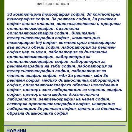
високия стандар
3d компютърна томография софия
,
3d компютърна
томография софия
,
3в рентген софия
,
3в рентген
софия люлин планина
,
висококачествени и прецизни
ортопантомографии
,
дигитална
ортопантомография софия
,
дигитална
телерентгенография софия
,
компютърна
томография tmj софия
,
компютърни томографии
във всички обеми софия
,
лаборатория 3в рентген
софия цар симеон
,
лаборатория за дигитална
ортопантомография
,
лаборатория за
ортопантомографии софия
,
лаборатория за
рентгенографии на зъби софия
,
лаборатория за
телерентгенографии софия
,
лаборатория за
черепни графии софия
,
мдл 3в рентген
,
мдл 3в
рентген софия
,
медико диагностична лаборатория
софия
,
ортопантомографски образни изследвания
софия
,
препоръчана лаборатория за черепни графии
софия
,
препоръчана медико диагностична
лаборатория
,
рентгенографии на череп софия
,
секторна ортопантомография софия
,
централна
лаборатория 3в рентген софия
,
център за дентална
образна диагностика софия
НОВИНИ