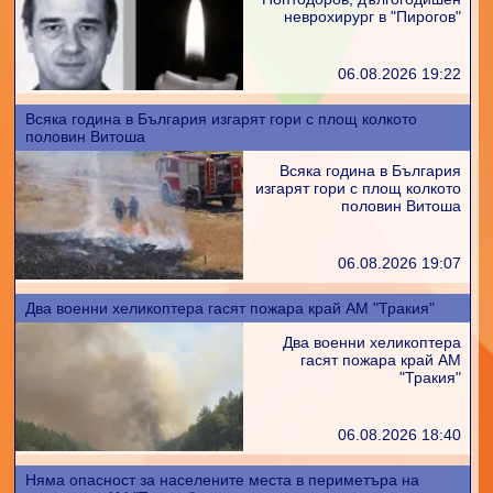
неврохирург в "Пирогов"
06.08.2026 19:22
Всяка година в България изгарят гори с площ колкото
половин Витоша
Всяка година в България
изгарят гори с площ колкото
половин Витоша
06.08.2026 19:07
Два военни хеликоптера гасят пожара край АМ "Тракия"
Два военни хеликоптера
гасят пожара край АМ
"Тракия"
06.08.2026 18:40
Няма опасност за населените места в периметъра на