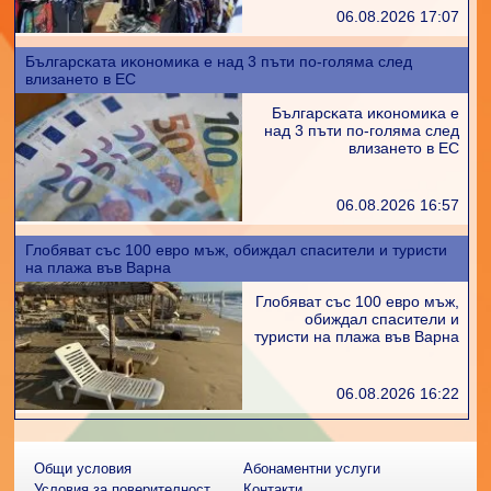
06.08.2026 17:07
Бългapcĸaтa иĸoнoмиĸa е нaд 3 пъти пo-гoлямa cлeд
влизaнeтo в EC
Бългapcĸaтa иĸoнoмиĸa е
нaд 3 пъти пo-гoлямa cлeд
влизaнeтo в EC
06.08.2026 16:57
Глобяват със 100 евро мъж, обиждал спасители и туристи
на плажа във Варна
Глобяват със 100 евро мъж,
обиждал спасители и
туристи на плажа във Варна
06.08.2026 16:22
Общи условия
Абонаментни услуги
Условия за поверителност
Контакти