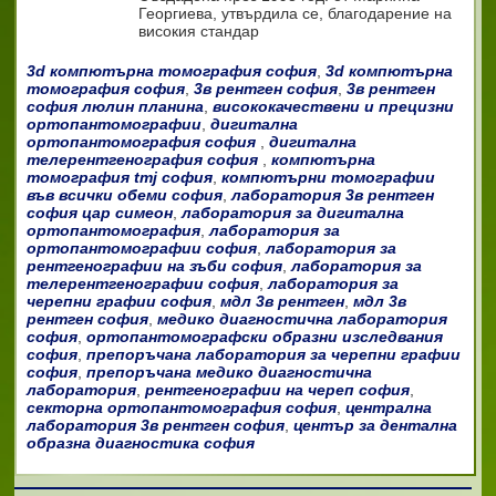
Георгиева, утвърдила се, благодарение на
високия стандар
3d компютърна томография софия
,
3d компютърна
томография софия
,
3в рентген софия
,
3в рентген
софия люлин планина
,
висококачествени и прецизни
ортопантомографии
,
дигитална
ортопантомография софия
,
дигитална
телерентгенография софия
,
компютърна
томография tmj софия
,
компютърни томографии
във всички обеми софия
,
лаборатория 3в рентген
софия цар симеон
,
лаборатория за дигитална
ортопантомография
,
лаборатория за
ортопантомографии софия
,
лаборатория за
рентгенографии на зъби софия
,
лаборатория за
телерентгенографии софия
,
лаборатория за
черепни графии софия
,
мдл 3в рентген
,
мдл 3в
рентген софия
,
медико диагностична лаборатория
софия
,
ортопантомографски образни изследвания
софия
,
препоръчана лаборатория за черепни графии
софия
,
препоръчана медико диагностична
лаборатория
,
рентгенографии на череп софия
,
секторна ортопантомография софия
,
централна
лаборатория 3в рентген софия
,
център за дентална
образна диагностика софия