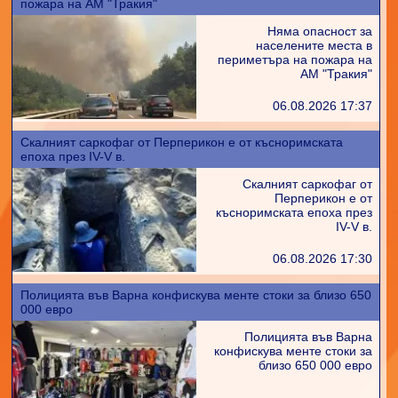
пожара на АМ "Тракия"
Няма опасност за
населените места в
периметъра на пожара на
АМ "Тракия"
06.08.2026 17:37
Скалният саркофаг от Перперикон е от късноримската
епоха през IV-V в.
Скалният саркофаг от
Перперикон е от
късноримската епоха през
IV-V в.
06.08.2026 17:30
Полицията във Варна конфискува менте стоки за близо 650
000 евро
Полицията във Варна
конфискува менте стоки за
близо 650 000 евро