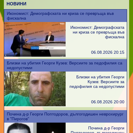
НОВИНИ
Икономист: Демографската ни криза се превръща във
фискална
Икономист: Демографската
ни криза се превръща във
фискална
06.08.2026 20:15
Близки на убития Георги Кузев: Версиите за педофилия са
недопустими
Близки на убития Георги
Кузев: Версиите за
педофилия са недопустими
06.08.2026 20:00
Почина д-р Георги Поптодоров, дългогодишен неврохирург
в "Пирогов"
Почина д-р Георги
Поптодоров, дългогодишен