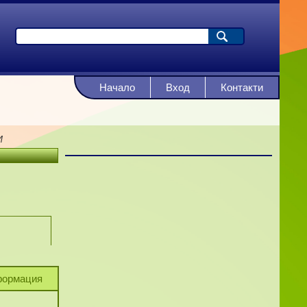
Начало
Вход
Контакти
И
ормация