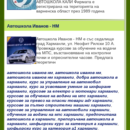
АВТОШКОЛА КАЛИ Фирмата е
регистрирана на територията на
варненска област през 1989 година
Автошкола Иванов - НМ
Автошкола Иванов - НМ е със седалище
град Харманли, ул. Неофит Рилски 10 А.
Провежда курсове за обучение на водачи
на МПС, възстановяване на контролни
точки и опреснителни часове. Предлага
теоретичн
автошкола иванов нм
,
автошкола иванов нм
,
автошкола иванов нм харманли
,
добра автошкола в
харманли
,
курс за управление на автомобил
харманли
,
курс за усвояване умение за шофиране
харманли
,
курсове за електро и мотокари харманли
,
курсове за обучение на водачи на мпс харманли
,
курсове за превоз на опасни товари adr харманли
,
курсове за пътно строителни машини харманли
,
курсове за управление на автомобили харманли
,
обучение за водачи на мпс харманли
,
предпочитана
автошкола в харманли
,
препоръчана автошкола в
харманли
,
шофьорски курс за категория а харманли
,
шофьорски курс за категория а1 харманли
,