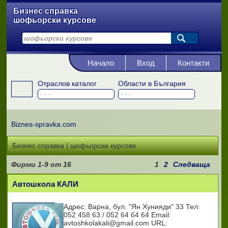
Бизнес справка
шофьорски курсове
Начало
Вход
Контакти
Отраслов каталог
Области в България
Biznes-spravka.com
Бизнес справка | шофьорски курсове
Фирми
1-9
от
16
1
2
Следваща
Автошкола КАЛИ
Адрес: Варна, бул. "Ян Хунияди" 33 Тел:
052 458 63 / 052 64 64 64 Email:
avtoshkolakali@gmail.com URL: