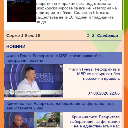
теоретична и практическа подготовка за
шофьорски курсове за всички категории на
територията област Силистра.Школата
съществува вече 10 години и традициите
на до
Фирми
1-9
от
16
1
2
Следваща
НОВИНИ
Филип Гунев: Реформите в МВР се извършват без
прозрачни правила
Филип Гунев: Реформите в
МВР се извършват без
прозрачни правила
07.08.2026 22:06
Криминалист: Разкритата лаборатория за фентанил не е
единствената у нас
Криминалист: Разкритата
лаборатория за фентанил
не е единствената у нас