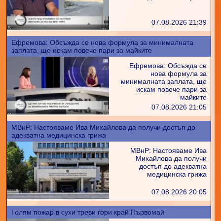
07.08.2026 21:39
Ефремова: Обсъжда се нова формула за минималната
заплата, ще искам повече пари за майките
Ефремова: Обсъжда се
нова формула за
минималната заплата, ще
искам повече пари за
майките
07.08.2026 21:05
МВнР: Настояваме Ива Михайлова да получи достъп до
адекватна медицинска грижа
МВнР: Настояваме Ива
Михайлова да получи
достъп до адекватна
медицинска грижа
07.08.2026 20:05
Голям пожар в сухи треви гори край Първомай