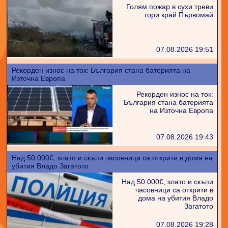
Голям пожар в сухи треви
гори край Първомай
07.08.2026 19:51
Рекорден износ на ток: България стана батерията на
Източна Европа
Рекорден износ на ток:
България стана батерията
на Източна Европа
07.08.2026 19:43
Над 50 000€, злато и скъпи часовници са открити в дома на
убития Владо Загатото
Над 50 000€, злато и скъпи
часовници са открити в
дома на убития Владо
Загатото
07.08.2026 19:28