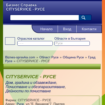
Бизнес Справка
CITYSERVICE - РУСЕ
Начало
Вход
Контакти
Отраслов каталог
Области в България
Biznes-spravka.com
»
Област Русе
»
Община Русе
»
Град
Русе
»
CITYSERVICE - РУСЕ
CITYSERVICE - РУСЕ
Дом, градина и обзавеждане
,
Почистване и обезпаразитяване
,
Дейности по почистване
Фирма: CITYSERVICE - РУСЕ
Адрес:
Русе
,
ул."Е. Винаров"7, Партер