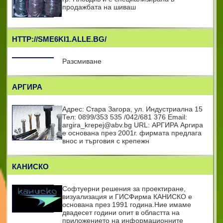
продажбата на шиваш
HTTP://SME6KI1.ALLE.BG/
Разсмиване
АРГИРА
Адрес: Стара Загора, ул. Индустриална 15
Тел: 0899/353 535 /042/681 376 Email:
argira_krepej@abv.bg URL: АРГИРА Аргира
е основана през 2001г. фирмата предлага
внос и търговия с крепежн
КАНИСКО
Софтуерни решения за проектиране,
визуализация и ГИСФирма КАНИСКО e
основана през 1991 година.Ние имаме
двадесет години опит в областта на
приложението на информационните