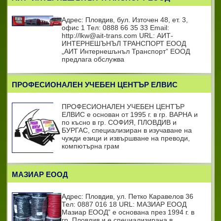
Адрес: Пловдив, бул. Източен 48, ет. 3,
офис 1 Тел: 0888 66 35 33 Email:
http://lkw@ait-trans.com URL: АИТ-
ИНТЕРНЕШЪНЪЛ ТРАНСПОРТ ЕООД
„АИТ Интернешънъл Транспорт” ЕООД
предлага обслужва
ПРОФЕСИОНАЛЕН УЧЕБЕН ЦЕНТЪР ЕЛВИС
ПРОФЕСИОНАЛЕН УЧЕБЕН ЦЕНТЪР
ЕЛВИС е основан от 1995 г. в гр. ВАРНА и
по късно в гр. СОФИЯ, ПЛОВДИВ и
БУРГАС, специализиран в изучаване на
чужди езици и извършване на преводи,
компютърна грам
МАЗИАР ЕООД
Адрес: Пловдив, ул. Петко Каравелов 36
Тел: 0887 016 18 URL: МАЗИАР ЕООД
Мазиар ЕООД” е основана през 1994 г. в
гр. Пловдив и е специализирана в