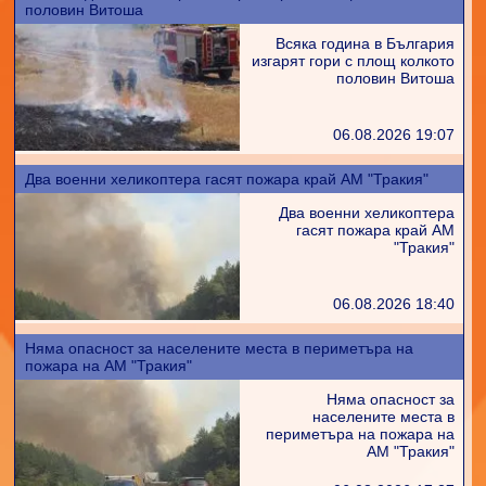
половин Витоша
Всяка година в България
изгарят гори с площ колкото
половин Витоша
06.08.2026 19:07
Два военни хеликоптера гасят пожара край АМ "Тракия"
Два военни хеликоптера
гасят пожара край АМ
"Тракия"
06.08.2026 18:40
Няма опасност за населените места в периметъра на
пожара на АМ "Тракия"
Няма опасност за
населените места в
периметъра на пожара на
АМ "Тракия"