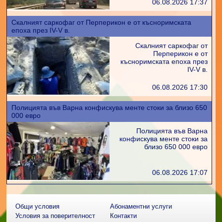
06.08.2026 17:37
Скалният саркофаг от Перперикон е от късноримската
епоха през IV-V в.
Скалният саркофаг от
Перперикон е от
късноримската епоха през
IV-V в.
06.08.2026 17:30
Полицията във Варна конфискува менте стоки за близо 650
000 евро
Полицията във Варна
конфискува менте стоки за
близо 650 000 евро
06.08.2026 17:07
Общи условия
Абонаментни услуги
Условия за поверителност
Контакти