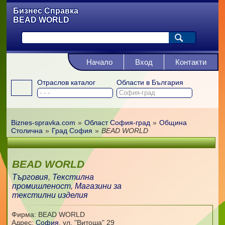
Бизнес Справка
BEAD WORLD
Начало
Вход
Контакти
Отраслов каталог
Области в България
Biznes-spravka.com
»
Област София-град
»
Община
Столична
»
Град София
»
BEAD WORLD
BEAD WORLD
Търговия
,
Текстилна
промишленост
,
Магазини за
текстилни изделия
Фирма: BEAD WORLD
Адрес:
София
,
ул. "Витоша" 29