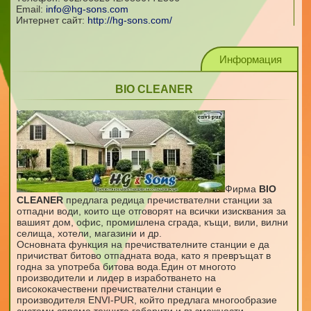
Email:
info@hg-sons.com
Интернет сайт:
http://hg-sons.com/
Информация
BIO CLEANER
Фирма
BIO
CLEANER
предлага редица пречиствателни станции за
отпадни води, които ще отговорят на всички изисквания за
вашият дом, офис, промишлена сграда, къщи, вили, вилни
селища, хотели, магазини и др.
Основната функция на пречиствателните станции е да
причистват битово отпадната вода, като я превръщат в
годна за употреба битова вода.Един от многото
производители и лидер в изработването на
висококачествени пречиствателни станции е
производителя ENVI-PUR, който предлага многообразие
системи спрямо техните габарити и възможности.