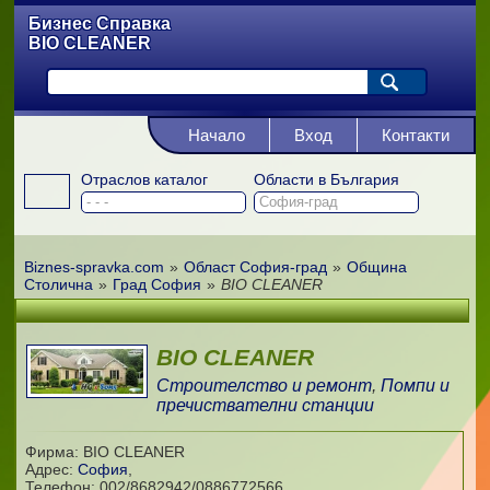
Бизнес Справка
BIO CLEANER
Начало
Вход
Контакти
Отраслов каталог
Области в България
Biznes-spravka.com
»
Област София-град
»
Община
Столична
»
Град София
»
BIO CLEANER
BIO CLEANER
Строителство и ремонт
,
Помпи и
пречиствателни станции
Фирма: BIO CLEANER
Адрес:
София
,
Телефон:
002/8682942/0886772566