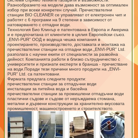
Разнообразието на модели дава възможност за оптимален
избор при всеки конкретен случай. Пречиствателни
станции BIO CLEANER се управляват от електронен чип и
работят с 6 програми на 9 степени в зависимост от
натоварването с отпадни води.
Технология Био Клинър е патентована в Европа и Америка
и е предпочитана от клиентите в цялия Европейски съюз.
„ENVI-PUR” ООД е водеща чешка компания в
проектирането, производството, доставката и монтажа на
пречиствателни станции на отпадни води.„ENVI-PUR” Ltd.
разполага с научни екипи от специалисти за развойна
дейност. Компанията работи в близко сътрудничество с
университети и признати експерти в бранша - пречистване
на води.Поради тези причини много продукти на „ENVI-
PUR” Ltd. са патентовани.
Фирмата предлага следните продукти:
пречиствателни станции за отпадъчни води
инсталации за питейна вода и басейна
пречиствателни станции за промишлени отпадъчни води
пластични съдове и съдове от неръждаема стомана,
метални и дървени конструкции за хранително-вкусовата
промишленост, машиностроенето и строителството.