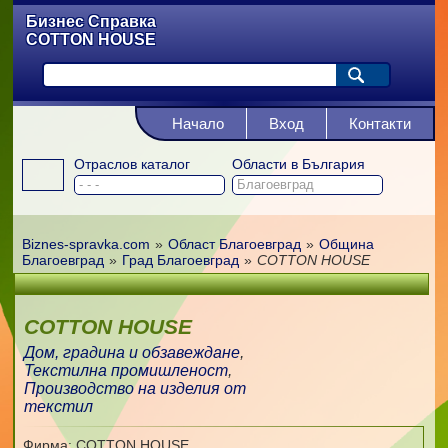
Бизнес Справка
COTTON HOUSE
Начало
Вход
Контакти
Отраслов каталог
Области в България
Biznes-spravka.com
»
Област Благоевград
»
Община
Благоевград
»
Град Благоевград
»
COTTON HOUSE
COTTON HOUSE
Дом, градина и обзавеждане
,
Текстилна промишленост
,
Производство на изделия от
текстил
Фирма: COTTON HOUSE