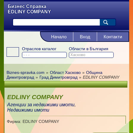
Бизнес Справка
EDLINY COMPANY
Начало
Вход
Контакти
Отраслов каталог
Области в България
Biznes-spravka.com
»
Област Хасково
»
Община
Димитровград
»
Град Димитровград
»
EDLINY COMPANY
EDLINY COMPANY
Агенции за недвижими имоти
,
Недвижими имоти
Фирма: EDLINY COMPANY