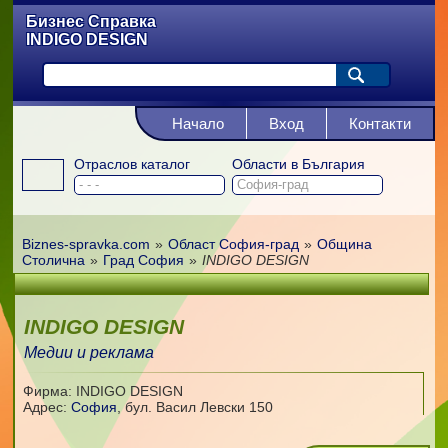
Бизнес Справка
INDIGO DESIGN
Начало
Вход
Контакти
Отраслов каталог
Области в България
Biznes-spravka.com
»
Област София-град
»
Община
Столична
»
Град София
»
INDIGO DESIGN
INDIGO DESIGN
Медии и реклама
Фирма: INDIGO DESIGN
Адрес:
София
,
бул. Васил Левски 150