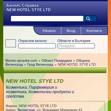
Бизнес Справка
NEW HOTEL STYE LTD
Начало
Вход
Контакти
Отраслов каталог
Области в България
Biznes-spravka.com
»
Област Пазарджик
»
Община
Велинград
»
Град Велинград
»
NEW HOTEL STYE LTD
NEW HOTEL STYE LTD
Козметика
,
Парфюмерия и
козметика
,
Козметични продукти и
средства
Фирма: NEW HOTEL STYE LTD
Адрес:
Велинград
,
ул. Владимир Маяковски 41