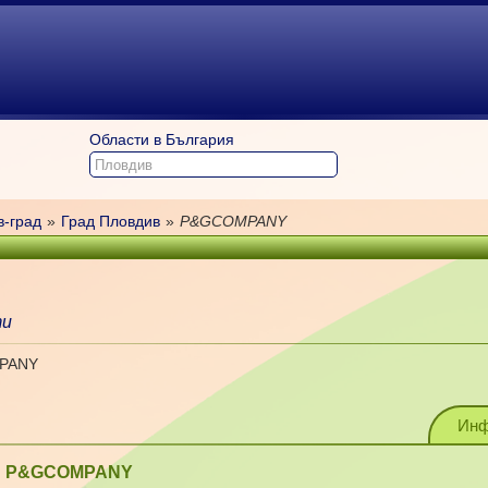
Области в България
-град
»
Град Пловдив
»
P&GCOMPANY
ти
PANY
Инф
P&GCOMPANY