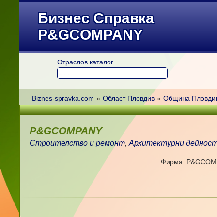
Бизнес Справка
P&GCOMPANY
Отраслов каталог
Biznes-spravka.com
»
Област Пловдив
»
Община Пловдив
P&GCOMPANY
Строителство и ремонт
,
Архитектурни дейнос
Фирма: P&GCOM