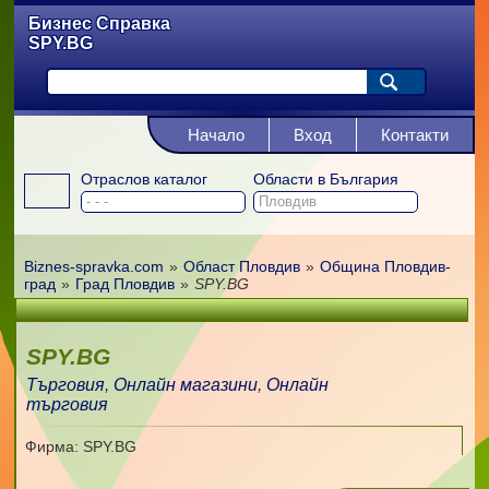
Бизнес Справка
SPY.BG
Начало
Вход
Контакти
Отраслов каталог
Области в България
Biznes-spravka.com
»
Област Пловдив
»
Община Пловдив-
град
»
Град Пловдив
»
SPY.BG
SPY.BG
Търговия
,
Онлайн магазини
,
Онлайн
търговия
Фирма: SPY.BG